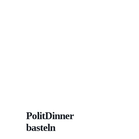
KO
PolitDinner
basteln