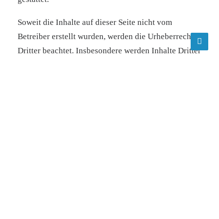
Soweit die Inhalte auf dieser Seite nicht vom
Betreiber erstellt wurden, werden die Urheberrechte
Dritter beachtet. Insbesondere werden Inhalte Dritter
als solche gekennzeichnet. Sollten Sie trotzdem auf
eine Urheberrechtsverletzung aufmerksam werden,
bitten wir um einen entsprechenden Hinweis. Bei
Bekanntwerden von Rechtsverletzungen werden wir
derartige Inhalte umgehend entfernen.
Gestaltung & Umsetzung
Gestaltung: Tatjana Jessen, Leona Dunke, Georgia
Siekri
Umsetzung: Maik Grabosch –
https://maikgrabosch.de